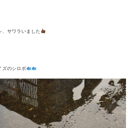
シ、サワラいました
！
イズのシロボ