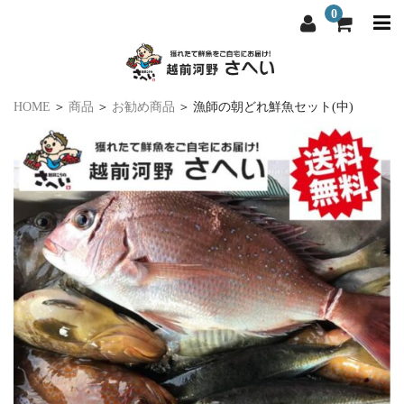
0
HOME
商品
お勧め商品
漁師の朝どれ鮮魚セット(中)
越前河野さへいについて
越前河野さへいについて
選ばれる理由
選ばれる理由
商品一覧
商品一覧
料理屋・飲食店向け
料理屋・飲食店向け
よくある質問
よくある質問
お問い合わせ
お問い合わせ