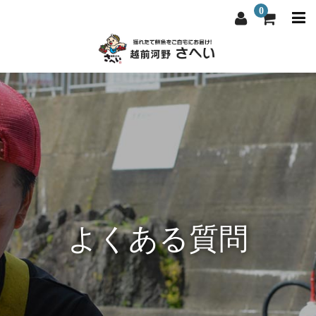
0
越前河野さへいについて
越前河野さへいについて
選ばれる理由
選ばれる理由
商品一覧
商品一覧
料理屋・飲食店向け
料理屋・飲食店向け
よくある質問
よくある質問
よくある質問
お問い合わせ
お問い合わせ