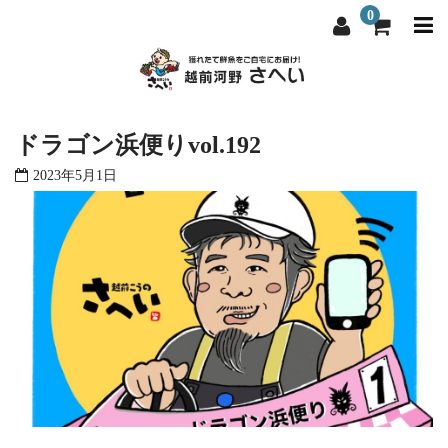
0
越前河野さへいについて
越前河野さへいについて
ドラゴン浜便りvol.192
選ばれる理由
選ばれる理由
2023年5月1日
商品一覧
商品一覧
料理屋・飲食店向け
料理屋・飲食店向け
よくある質問
よくある質問
お問い合わせ
お問い合わせ