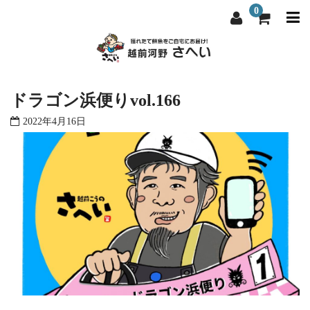
0
越前河野さへいについて
越前河野さへいについて
ドラゴン浜便りvol.166
選ばれる理由
選ばれる理由
2022年4月16日
商品一覧
商品一覧
料理屋・飲食店向け
料理屋・飲食店向け
よくある質問
よくある質問
お問い合わせ
お問い合わせ