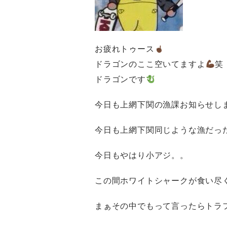
お疲れトゥース
ドラゴンのここ空いてますよ
笑
ドラゴンです
今日も上網下関の漁課お知らせし
今日も上網下関同じような漁だっ
今日もやはり小アジ。。
この間ホワイトシャークが食い尽
まぁその中でもって言ったらトラ