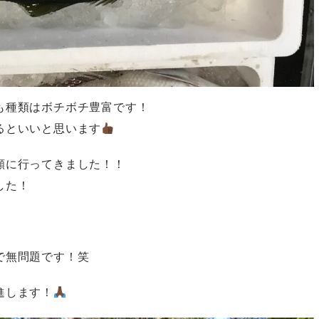
も種類はボチボチ豊富です！
るといいと思います
願に行ってきました！！
した！
で無問題です！笑
進します！