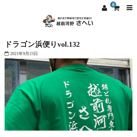
0
越前河野さへいについて
越前河野さへいについて
ドラゴン浜便りvol.132
選ばれる理由
選ばれる理由
2021年9月23日
商品一覧
商品一覧
料理屋・飲食店向け
料理屋・飲食店向け
よくある質問
よくある質問
お問い合わせ
お問い合わせ