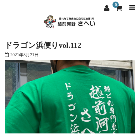
0
越前河野さへいについて
越前河野さへいについて
ドラゴン浜便りvol.112
選ばれる理由
選ばれる理由
2021年8月21日
商品一覧
商品一覧
料理屋・飲食店向け
料理屋・飲食店向け
よくある質問
よくある質問
お問い合わせ
お問い合わせ