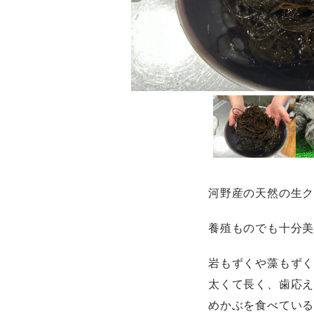
河野産の天然の生
養殖ものでも十分
岩もずくや藻もず
太くて長く、歯応
めかぶを食べてい